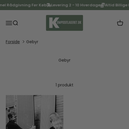
Spring til indhold
nel Rådgivning Før Køb
Levering 2 - 10 Hverdage
Altid Billige P
KOMPOSITlageret
Menu
Søg
Kurv
Forside
Gebyr
1 produkt