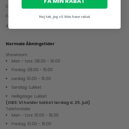
FÅ MIN RABAT
Ofte Stillede Spørgsmål
Fortryd Ordre
Nej tak, jeg vil ikke have rabat
Affiliate program
Normale Åbningstider
Showroom
Man - tors: 08.00 - 16.00
Fredag: 08.00 - 15.00
Lørdag: 10.00 - 15.00
Søndag: Lukket
Helligdage: Lukket
(OBS: Vi holder lukket lørdag d. 25. juli)
Telefontider
Man - tors: 10.00 - 16.00
Fredag: 10.00 - 15:00