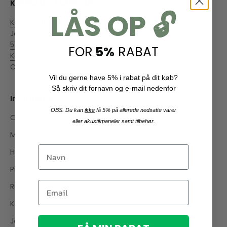
KOMPOSITLAGERET.DK
LÅS OP 🔓
Kompositlageret.dk
Jens juuls vej 9, 8260 Viby J
51 90 72 86
FOR
5%
RABAT
Kontakt@kompositlageret.dk
CVR: 41801220
Vil du gerne have 5% i rabat på dit køb?
Så skriv dit fornavn og e-mail nedenfor
Information
OBS. Du kan
ikke
få 5% på allerede nedsatte varer
Om os
eller akustikpaneler samt tilbehør.
Montagevejledninger
Handelsbetingelser
Privatlivspolitik
Returret & fortrydelse
Kontakt
Job