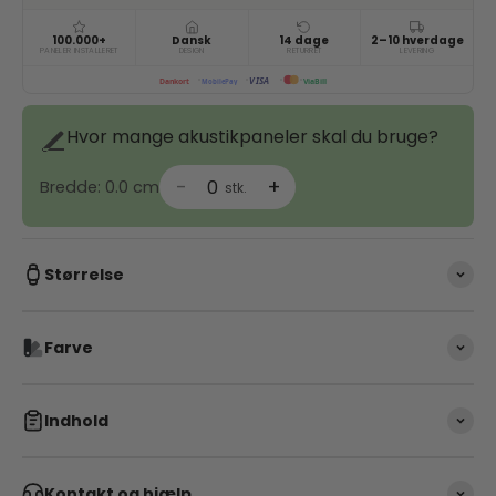
100.000+
Dansk
14 dage
2–10 hverdage
PANELER INSTALLERET
DESIGN
RETURRET
LEVERING
VISA
ViaBill
Dankort
MobilePay
Hvor mange akustikpaneler skal du bruge?
-
+
0
Bredde:
0.0
cm
stk.
Størrelse
Farve
Indhold
Kontakt og hjælp