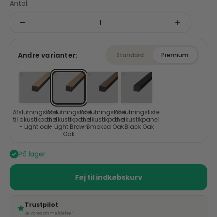
Antal:
Andre varianter:
Standard
Premium
Afslutningsliste
Afslutningsliste
Afslutningsliste
Afslutningsliste
til akustikpanel
til akustikpanel
til akustikpanel
til akustikpanel
- Light oak
- Light Brown
- Smoked Oak
- Black Oak
Oak
På lager
Føj til indkøbskurv
Trustpilot
Se vores anmeldelser