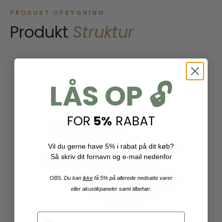
PRODUKT OPBYGNING
Produkt
Struktur
LÅS OP 🔓
FOR
5%
RABAT
Vil du gerne have 5% i rabat på dit køb?
Så skriv dit fornavn og e-mail nedenfor
OBS. Du kan
ikke
få 5% på allerede nedsatte varer
eller akustikpaneler samt tilbehør.