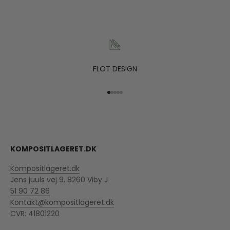
FLOT DESIGN
Gå til element 1
Gå til element 2
Gå til element 3
Gå til element 4
Gå til element 5
KOMPOSITLAGERET.DK
Kompositlageret.dk
Jens juuls vej 9, 8260 Viby J
51 90 72 86
Kontakt@kompositlageret.dk
CVR: 41801220