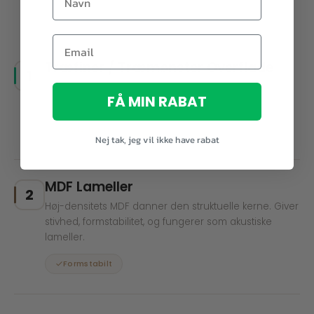
Træfiner / Træmønster Overflade
1
Enkeltsidet fremstillet træfiner i træmønster med
FÅ MIN RABAT
naturlig varm glans.
Ægte træfiner
Nej tak, jeg vil ikke have rabat
MDF Lameller
2
Høj-densitets MDF danner den struktuelle kerne. Giver
stivhed, formstabilitet, og fungerer som akustiske
lameller.
Formstabilt