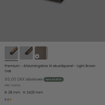
Premium - Afslutningsliste til akustikpanel - Light Brown
Oak
Salgspris
65,00 DKK
Normalpris
129,00 DKK
Spar 64,00 kr
Inkl. moms.
B: 28 mm H: 2420 mm
5.0