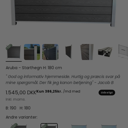
Aruba - Starthegn H: 180 cm
" God og informativ hjemmeside. Hurtig og præcis svar på
mine spørgsmål. Der fik jeg kanon betjening" - Jacob B
Salgspris
1.545,00 DKK
Udsolgt
Inkl. moms.
B: 190 H: 180
Andre varianter: