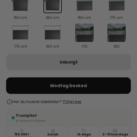
150 cm
180 cm
160 cm
175 cm
175 cm
160 cm
175
160
Udsolgt
Modtag besked
Har du husket dæklister?
Tilføj her
Trustpilot
Se vores anmeldelser
150.000+
Dansk
14 dage
2–10 hverdage