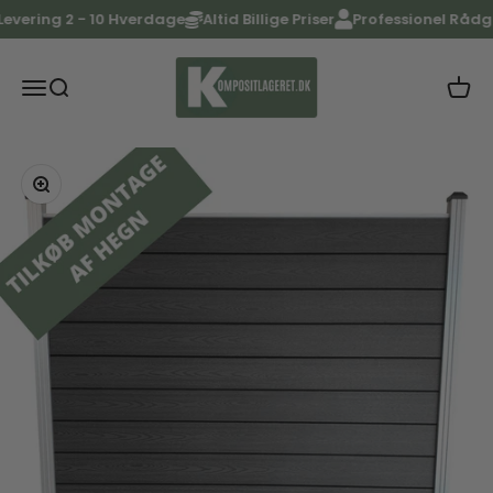
Spring til indhold
ring 2 - 10 Hverdage
Altid Billige Priser
Professionel Rådgivni
KOMPOSITlageret
Menu
Søg
Kurv
Forside
Aruba - Starthegn H: 180 cm
Zoom