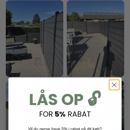
LÅS OP 🔓
FOR
5%
RABAT
Vil du gerne have 5% i rabat på dit køb?