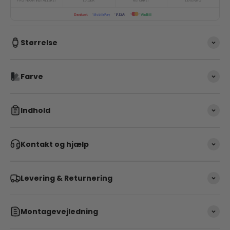
FAG HEGN INSTALLERET
LAGER
RETURRET
LEVERING
VISA
ViaBill
Dankort
MobilePay
Størrelse
Farve
Indhold
Kontakt og hjælp
Levering & Returnering
Montagevejledning