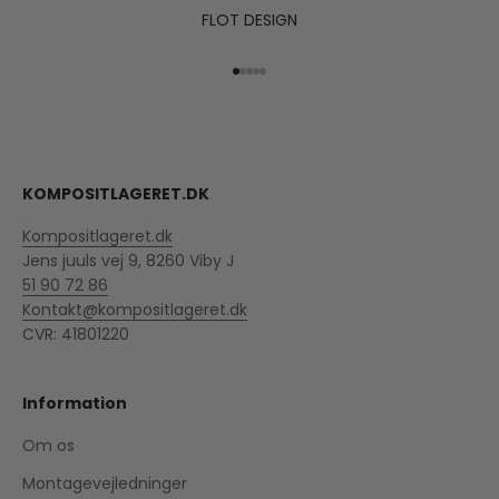
FLOT DESIGN
Gå til element 1
Gå til element 2
Gå til element 3
Gå til element 4
Gå til element 5
KOMPOSITLAGERET.DK
Kompositlageret.dk
Jens juuls vej 9, 8260 Viby J
51 90 72 86
Kontakt@kompositlageret.dk
CVR: 41801220
Information
Om os
Montagevejledninger