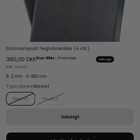
Extra komposit hegnsbrædder (4 stk.)
Salgspris
380,00 DKK
Udsolgt
Inkl. moms.
B: 2 cm H: 180 cm
Type planke:
Børstet
Børstet
Struktur
Udsolgt