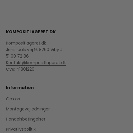
Gå til element 1
Gå til element 2
Gå til element 3
Gå til element 4
Gå til element 5
KOMPOSITLAGERET.DK
Kompositlageret.dk
Jens juuls vej 9, 8260 Viby J
51 90 72 86
Kontakt@kompositlageret.dk
CVR: 41801220
Information
Om os
Montagevejledninger
Handelsbetingelser
Privatlivspolitik