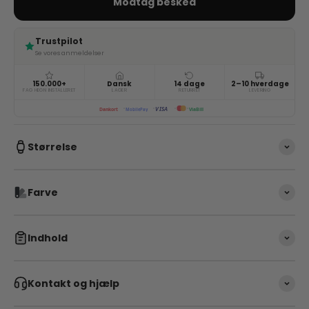
Modtag besked
Trustpilot
Se vores anmeldelser
150.000+
Dansk
14 dage
2–10 hverdage
FAG HEGN INSTALLERET
LAGER
RETURRET
LEVERING
VISA
ViaBill
Dankort
MobilePay
Størrelse
Farve
Indhold
Kontakt og hjælp