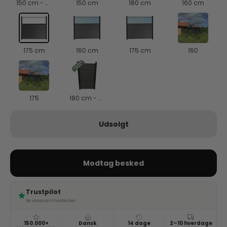
150 cm - B: 95 cm
150 cm
180 cm
160 cm
175 cm
160 cm
175 cm
160
175
180 cm - B: 95 cm
Udsolgt
Modtag besked
Trustpilot
Se vores anmeldelser
150.000+
Dansk
14 dage
2–10 hverdage