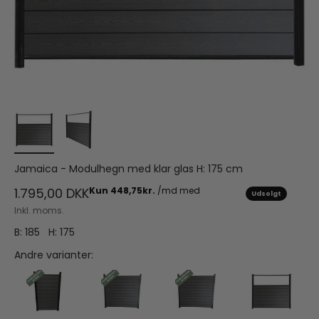
Jamaica - Modulhegn med klar glas H: 175 cm
Salgspris
1.795,00 DKK
Udsolgt
Inkl. moms.
B: 185 H: 175
Andre varianter: