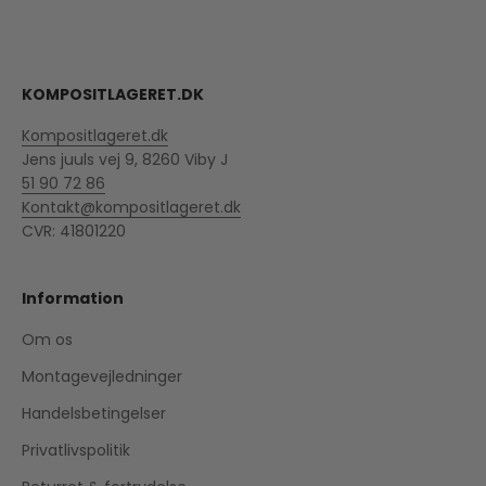
KOMPOSITLAGERET.DK
Kompositlageret.dk
Jens juuls vej 9, 8260 Viby J
51 90 72 86
Kontakt@kompositlageret.dk
CVR: 41801220
Information
Om os
Montagevejledninger
Handelsbetingelser
Privatlivspolitik