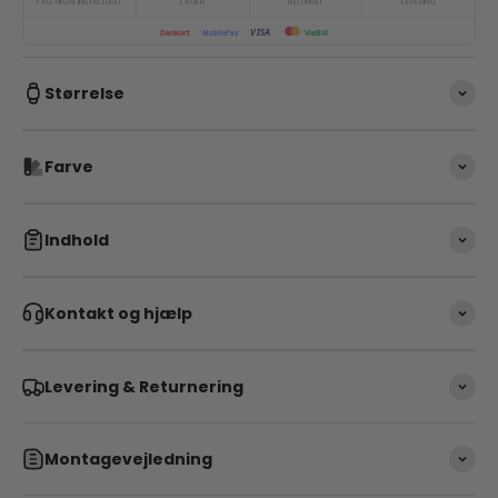
FAG HEGN INSTALLERET
LAGER
RETURRET
LEVERING
VISA
ViaBill
Dankort
MobilePay
Størrelse
Farve
Indhold
Kontakt og hjælp
Levering & Returnering
Montagevejledning