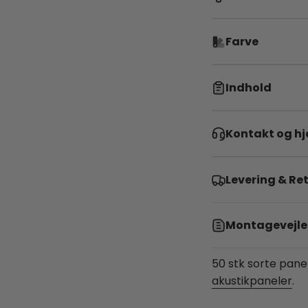
Farve
Indhold
Kontakt og h
Levering & Re
Montagevejle
50 stk sorte panels
akustikpaneler
.