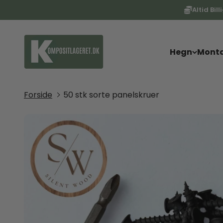
Spring til indhold
Altid Bill
KOMPOSITlageret
Hegn
Monta
Forside
50 stk sorte panelskruer