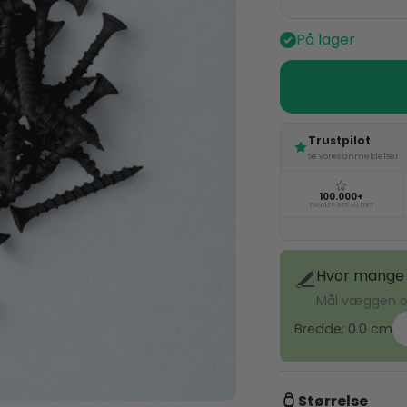
På lager
Trustpilot
Se vores anmeldelser
100.000+
PANELER INSTALLERET
Hvor mange 
Mål væggen og
Bredde:
0.0
cm
Størrelse