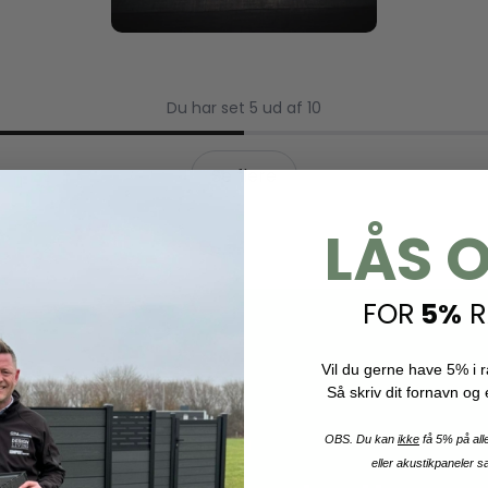
Du har set 5 ud af 10
Se flere
LÅS O
FOR
5%
R
Vil du gerne have 5% i r
Så skriv dit fornavn og
OBS. Du kan
ikke
få 5% på all
eller akustikpaneler sa