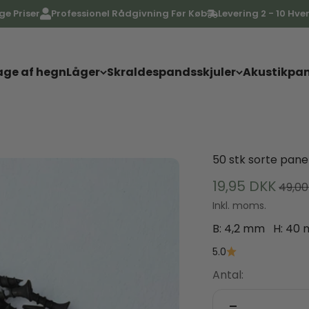
ige Priser
Professionel Rådgivning Før Køb
Levering 2 - 10 Hv
ge af hegn
Låger
Skraldespandsskjuler
Akustikpan
50 stk sorte pane
Salgspris
19,95 DKK
Norma
49,00
Inkl. moms.
B: 4,2 mm H: 40
5.0
Antal: