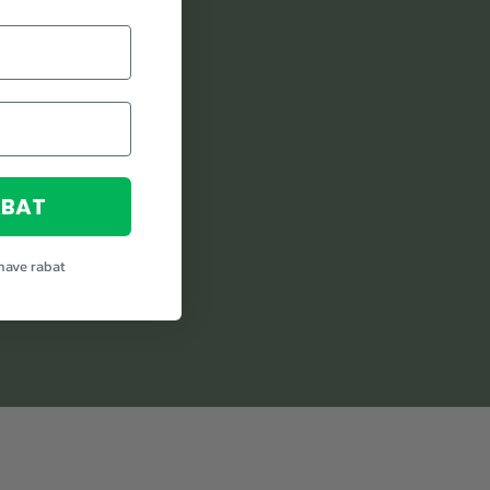
ABAT
 have rabat