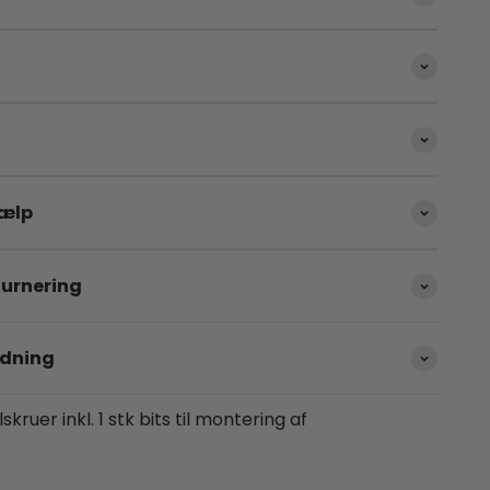
jælp
turnering
dning
kruer inkl. 1 stk bits til montering af