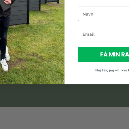
Oplev forskellen
FÅ MIN R
Uden akustikpaneler
Med akustikpaneler
Nej tak, jeg vil ikke