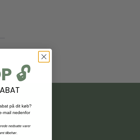
P 🔓
ABAT
abat på dit køb?
 e-mail nedenfor
erede nedsatte varer
mt tilbehør.