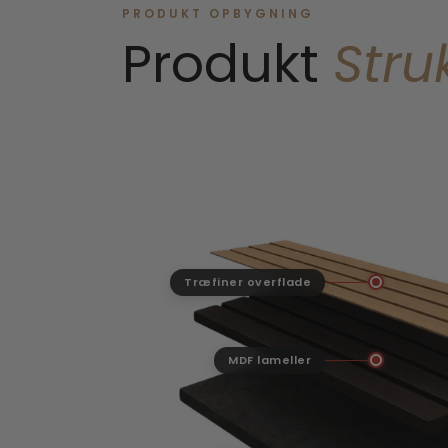
PRODUKT OPBYGNING
Produkt
Stru
Træfiner overflade
MDF lameller