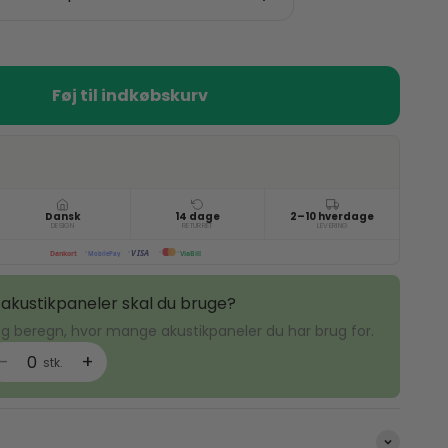
Føj til indkøbskurv
Dansk
14 dage
2–10 hverdage
DESIGN
RETURRET
LEVERING
VISA
ViaBill
Dankort
MobilePay
akustikpaneler skal du bruge?
 beregn, hvor mange akustikpaneler du har brug for.
-
+
0
stk.