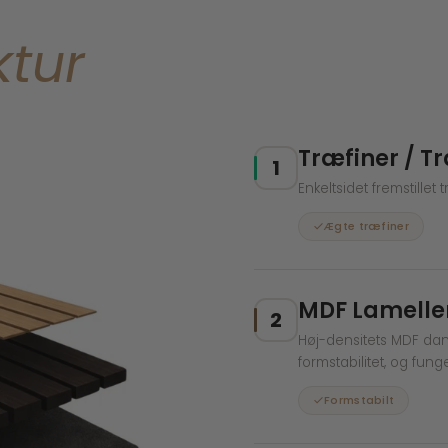
ktur
Træfiner / 
1
Enkeltsidet fremstille
Ægte træfiner
MDF Lamelle
2
Høj-densitets MDF dann
formstabilitet, og fung
Formstabilt