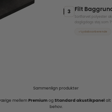
Filt Baggrun
3
Sortfarvet polyester ak
dagligdags støj som T
Lydabsorberende
Sammenlign produkter
 vælge mellem
Premium
og
Standard akustikpanel
alt 
behov.