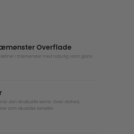
Træmønster Overflade
t træfiner i træmønster med naturlig varm glans.
r
er den struktuelle kerne. Giver stivhed,
erer som akustiske lameller.